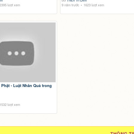
nh
bởi
Thich Tri Dinh
2395 lượt xem
9 năm trước
1623 lượt xem
1532 lượt xem
THÔNG TI