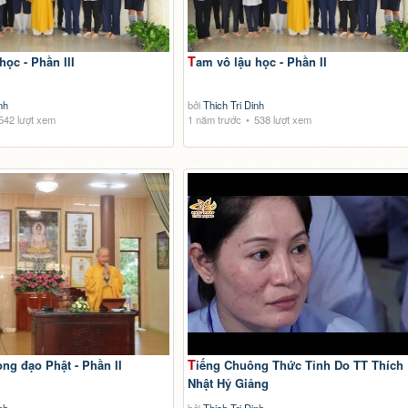
học - Phần III
Tam vô lậu học - Phần II
nh
bởi
Thich Tri Dinh
542 lượt xem
1 năm trước
538 lượt xem
Tiếng Chuông Thức Tỉnh Do TT Thích
ong đạo Phật - Phần II
Nhật Hỷ Giảng