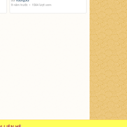
bởi
VuongSG
9 năm trước
1564 lượt xem
N LIÊN HỆ