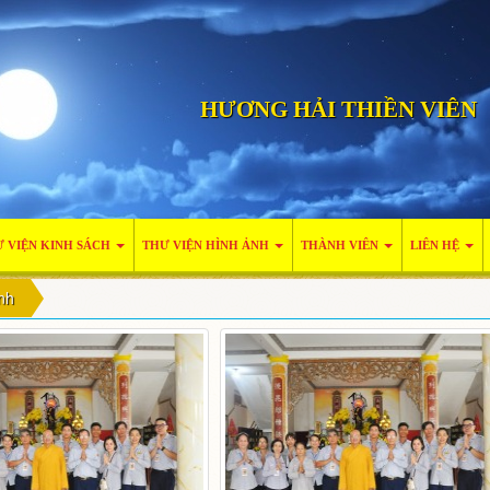
HƯƠNG HẢI THIỀN VIÊN
 VIỆN KINH SÁCH
THƯ VIỆN HÌNH ẢNH
THÀNH VIÊN
LIÊN HỆ
nh