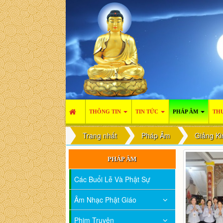
THÔNG TIN
TIN TỨC
PHÁP ÂM
THƯ
Trang nhất
Pháp Âm
Giảng Ki
PHÁP ÂM
Các Buổi Lễ Và Phật Sự
Âm Nhạc Phật Giáo
Phim Truyện