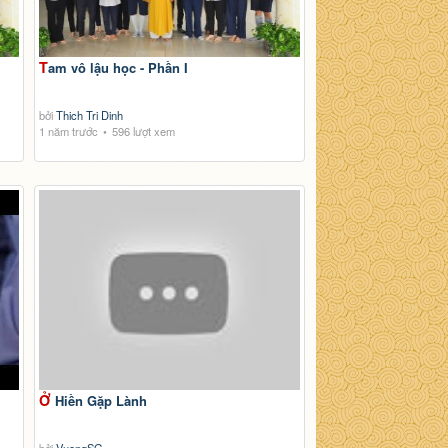
Tam vô lậu học - Phần I
bởi
Thich Tri Dinh
1 năm trước
596 lượt xem
Ở Hiền Gặp Lành