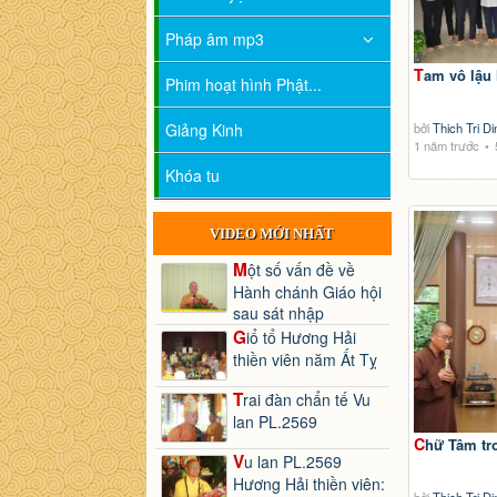
Pháp âm mp3
Tam vô lậu 
Phim hoạt hình Phật...
Giảng Kinh
bởi
Thich Tri Di
1 năm trước
Khóa tu
VIDEO MỚI NHẤT
Một số vấn đề về
Hành chánh Giáo hội
sau sát nhập
Giổ tổ Hương Hải
thiền viên năm Ất Tỵ
Trai đàn chẩn tế Vu
lan PL.2569
Chữ Tâm tr
Vu lan PL.2569
Hương Hải thiền viên: