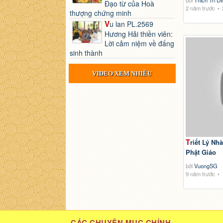
bởi
Thich Tri Di
Đạo từ của Hoà
2 năm trước
thượng chứng minh
Vu lan PL.2569
Hương Hải thiền viên:
Lời cảm niệm về đấng
sinh thành
VIDEO XEM NHIỀU
Triết Lý Nhà Phật - Luật Nhân Quả trong
Phật Giáo
bởi
VuongSG
9 năm trước
CÁC CHUYÊN MỤC CHÍNH