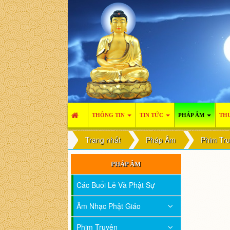
THÔNG TIN
TIN TỨC
PHÁP ÂM
THƯ
Trang nhất
Pháp Âm
Phim Tr
PHÁP ÂM
Các Buổi Lễ Và Phật Sự
Âm Nhạc Phật Giáo
Phim Truyện