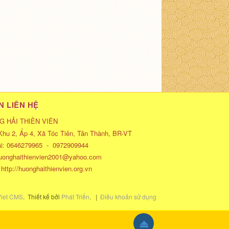
N LIÊN HỆ
 HẢI THIỀN VIÊN
Khu 2, Ấp 4, Xã Tóc Tiên, Tân Thành, BR-VT
ại:
0646279965
-
0972909944
uonghaithienvien2001@yahoo.com
:
http://huonghaithienvien.org.vn
iet CMS
.
Thiết kế bởi
Phát Triển
.
|
Điều khoản sử dụng