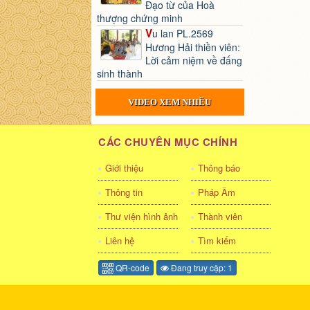
Đạo từ của Hoà
thượng chứng minh
Vu lan PL.2569
Hương Hải thiền viên:
Lời cảm niệm về đấng
sinh thành
VIDEO XEM NHIỀU
CÁC CHUYÊN MỤC CHÍNH
Giới thiệu
Thông báo
Thông tin
Pháp Âm
Thư viện hình ảnh
Thành viên
Liên hệ
Tìm kiếm
QR-code
Đang truy cập: 1