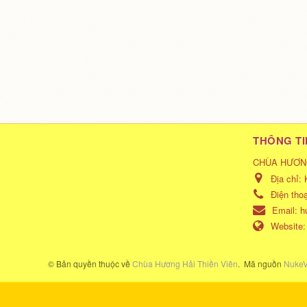
THÔNG TI
CHÙA HƯƠNG
Địa chỉ:
Điện tho
Email:
h
Website
© Bản quyền thuộc về
Chùa Hương Hải Thiền Viên
.
Mã nguồn
NukeV