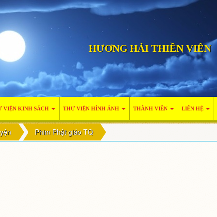
HƯƠNG HẢI THIỀN VIÊN
 VIỆN KINH SÁCH
THƯ VIỆN HÌNH ẢNH
THÀNH VIÊN
LIÊN HỆ
uyện
Phim Phật giáo TQ