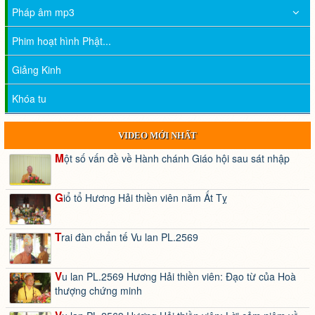
Pháp âm mp3
Phim hoạt hình Phật...
Giảng Kinh
Khóa tu
VIDEO MỚI NHẤT
Một số vấn đề về Hành chánh Giáo hội sau sát nhập
Giổ tổ Hương Hải thiền viên năm Ất Tỵ
Trai đàn chẩn tế Vu lan PL.2569
Vu lan PL.2569 Hương Hải thiền viên: Đạo từ của Hoà
thượng chứng minh