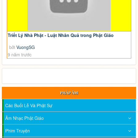
Triết Lý Nhà Phật - Luật Nhân Quả trong Phật Giáo
bởi
VuongSG
9 năm trước
PHÁP ÂM
Các Buổi Lễ Và Phật Sự
Âm Nhạc Phật Giáo
Phim Truyện