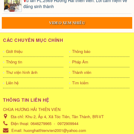
Vu lan PL.2569 Hương Hải thiền viên: Lời cảm niệm về
đấng sinh thành
VIDEO XEM NHIỀU
CÁC CHUYÊN MỤC CHÍNH
Giới thiệu
Thông báo
Thông tin
Pháp Âm
Thư viện hình ảnh
Thành viên
Liên hệ
Tìm kiếm
THÔNG TIN LIÊN HỆ
CHÙA HƯƠNG HẢI THIỀN VIÊN
Địa chỉ:
Khu 2, Ấp 4, Xã Tóc Tiên, Tân Thành, BR-VT
Điện thoại:
0646279965
-
0972909944
Email:
huonghaithienvien2001@yahoo.com