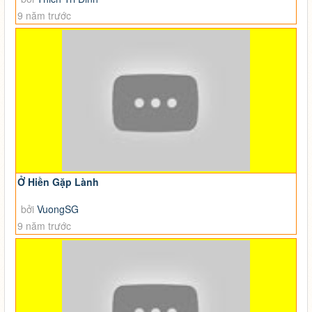
9 năm trước
Ở Hiền Gặp Lành
bởi
VuongSG
9 năm trước