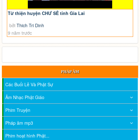
Từ thiện huyện CHƯ SÊ tỉnh Gia Lai
bởi
Thich Tri Dinh
9 năm trước
PHÁP ÂM
Các Buổi Lễ Và Phật Sự
Âm Nhạc Phật Giáo
Phim Truyện
Pháp âm mp3
Phim hoạt hình Phật...