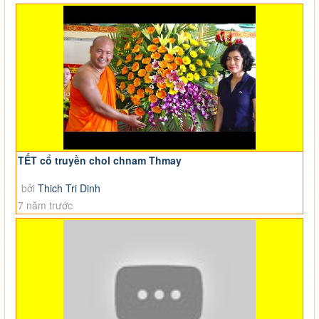
TẾT cổ truyền chol chnam Thmay
bởi
Thich Tri Dinh
7 năm trước