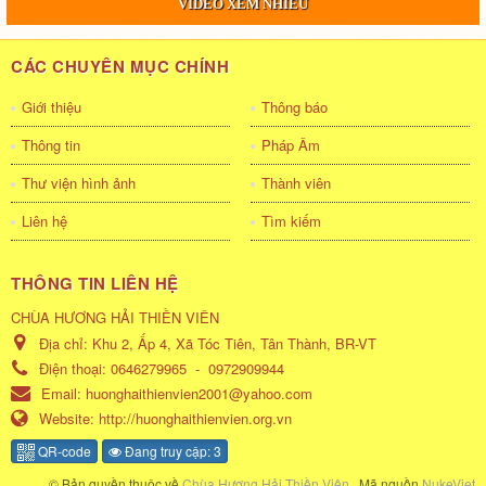
VIDEO XEM NHIỀU
CÁC CHUYÊN MỤC CHÍNH
Giới thiệu
Thông báo
Thông tin
Pháp Âm
Thư viện hình ảnh
Thành viên
Liên hệ
Tìm kiếm
THÔNG TIN LIÊN HỆ
CHÙA HƯƠNG HẢI THIỀN VIÊN
Địa chỉ:
Khu 2, Ấp 4, Xã Tóc Tiên, Tân Thành, BR-VT
Điện thoại:
0646279965
-
0972909944
Email:
huonghaithienvien2001@yahoo.com
Website:
http://huonghaithienvien.org.vn
QR-code
Đang truy cập: 3
© Bản quyền thuộc về
Chùa Hương Hải Thiền Viên
.
Mã nguồn
NukeViet