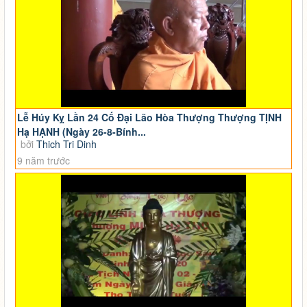
Lễ Húy Kỵ Lần 24 Cố Đại Lão Hòa Thượng Thượng TỊNH
Hạ HẠNH (Ngày 26-8-Bính...
bởi
Thich Tri Dinh
9 năm trước