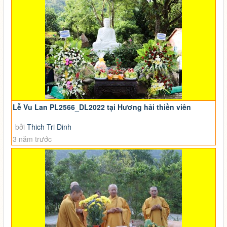
Lễ Vu Lan PL2566_DL2022 tại Hương hải thiền viên
bởi
Thich Tri Dinh
3 năm trước